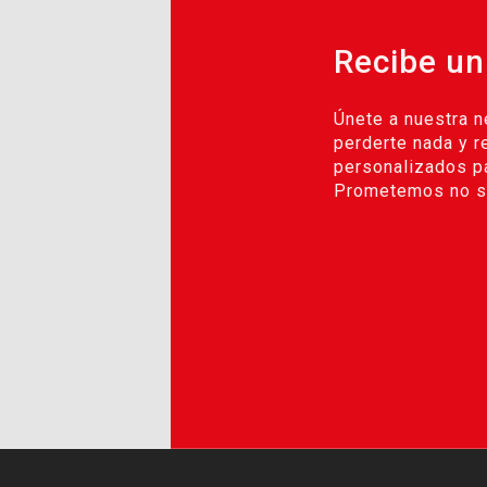
Recibe un
Únete a nuestra n
perderte nada y r
personalizados pa
Prometemos no se