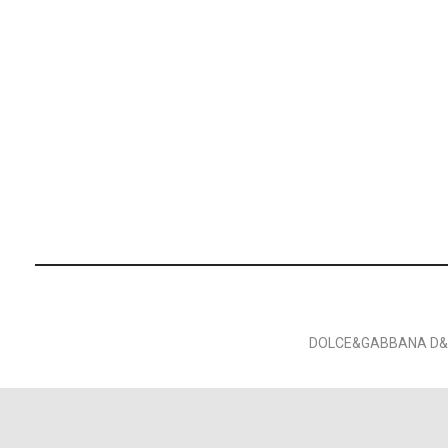
DOLCE&GABBANA D&G