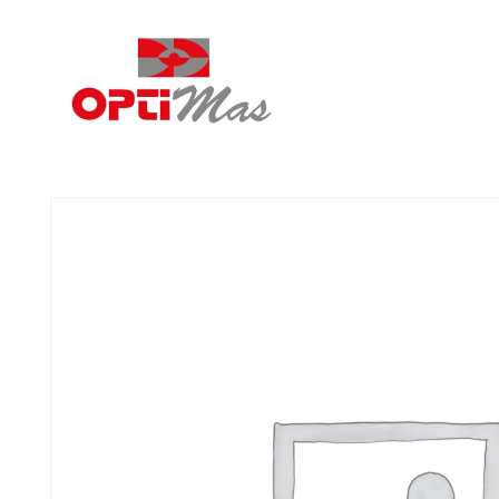
Ópticas Optimás
MARACENA Y EL PARADOR DE LAS HORTICHUELAS