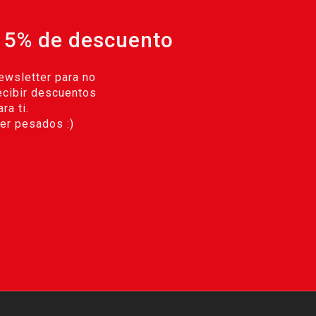
 5% de descuento
ewsletter para no
ecibir descuentos
ra ti.
r pesados :)