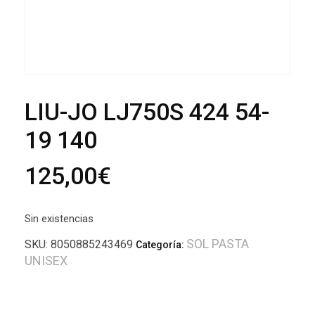
LIU-JO LJ750S 424 54-
19 140
125,00
€
Sin existencias
SOL PASTA
SKU:
8050885243469
Categoría:
UNISEX