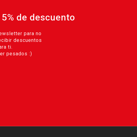
 5% de descuento
ewsletter para no
ecibir descuentos
ra ti.
r pesados :)