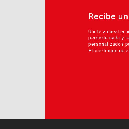
Recibe un
Únete a nuestra n
perderte nada y r
personalizados pa
Prometemos no se