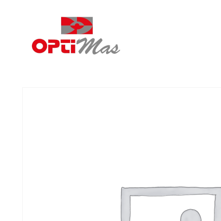
Ópticas Optimás
MARACENA Y EL PARADOR DE LAS HORTICHUELAS