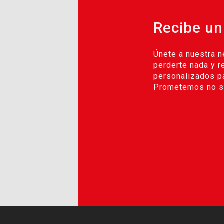
Recibe un
Únete a nuestra n
perderte nada y r
personalizados pa
Prometemos no se