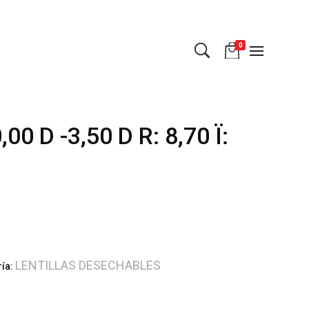
0
0 D -3,50 D R: 8,70 Ï:
LENTILLAS DESECHABLES
ría: