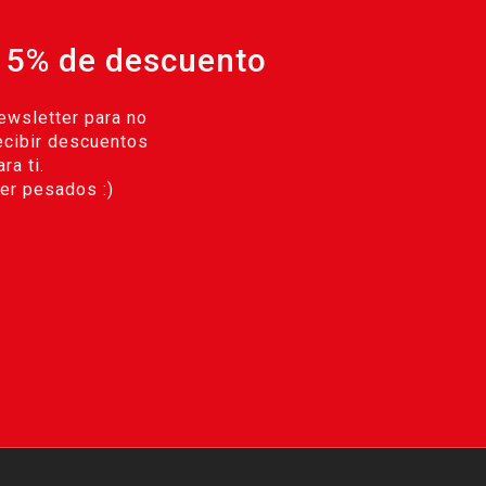
 5% de descuento
ewsletter para no
ecibir descuentos
ra ti.
r pesados :)