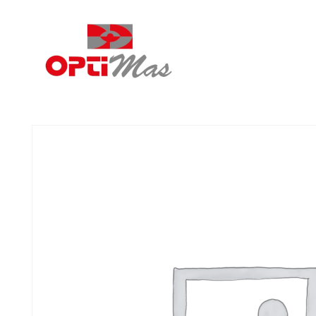
Ópticas Optimás
MARACENA Y EL PARADOR DE LAS HORTICHUELAS