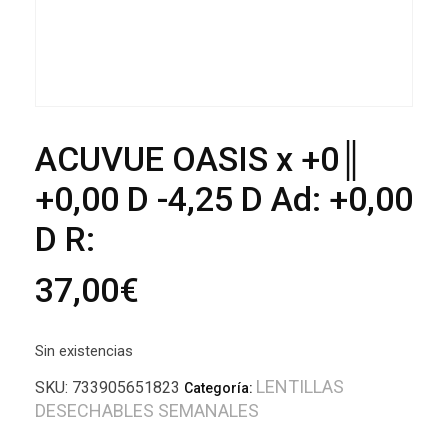
ACUVUE OASIS x +0║
+0,00 D -4,25 D Ad: +0,00
D R:
37,00
€
Sin existencias
LENTILLAS
SKU:
733905651823
Categoría:
DESECHABLES SEMANALES