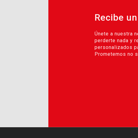
Recibe un
Únete a nuestra n
perderte nada y r
personalizados pa
Prometemos no se