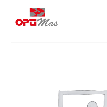
Ópticas Optimás
MARACENA Y EL PARADOR DE LAS HORTICHUELAS