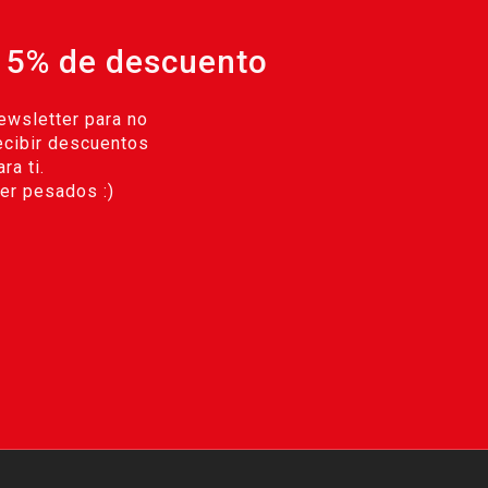
 5% de descuento
ewsletter para no
ecibir descuentos
ra ti.
r pesados :)