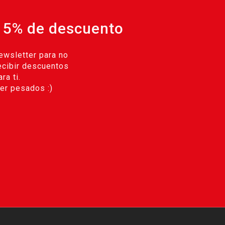
 5% de descuento
ewsletter para no
ecibir descuentos
ra ti.
r pesados :)