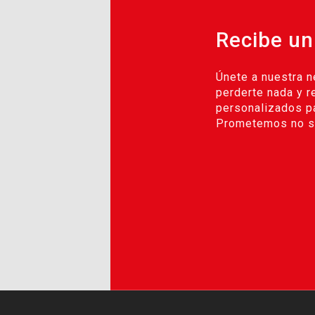
Recibe un
Únete a nuestra n
perderte nada y r
personalizados pa
Prometemos no se