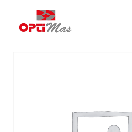
Ópticas Optimás
MARACENA Y EL PARADOR DE LAS HORTICHUELAS