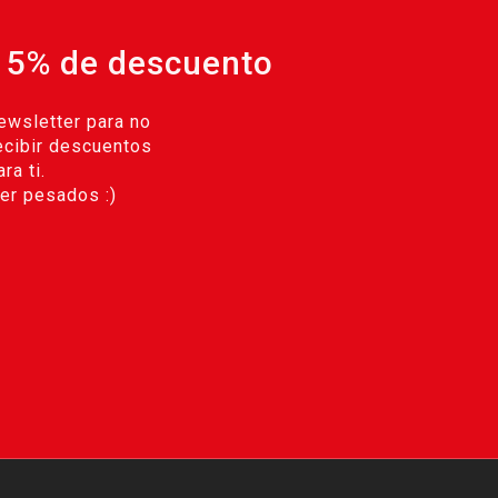
 5% de descuento
ewsletter para no
ecibir descuentos
ra ti.
r pesados :)