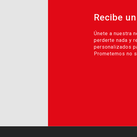
Recibe un
Únete a nuestra n
perderte nada y r
personalizados pa
Prometemos no se