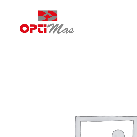
Ópticas Optimás
MARACENA Y EL PARADOR DE LAS HORTICHUELAS