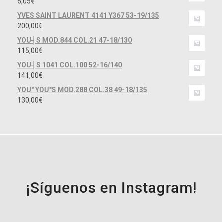
6,05
€
YVES SAINT LAURENT 4141 Y367 53-19/135
200,00
€
YOU┤S MOD.844 COL.21 47-18/130
115,00
€
YOU┤S 1041 COL.100 52-16/140
141,00
€
YOU" YOU"S MOD.288 COL.38 49-18/135
130,00
€
¡Síguenos en Instagram!